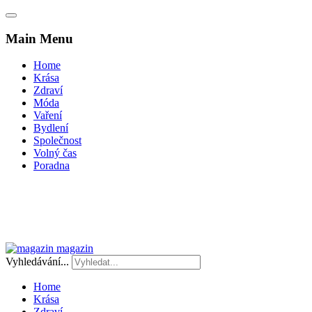
Main Menu
Home
Krása
Zdraví
Móda
Vaření
Bydlení
Společnost
Volný čas
Poradna
magazin
Vyhledávání...
Home
Krása
Zdraví