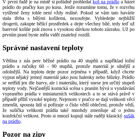
V první řadě je na místě si pořádně prohledat
koš na prádlo
a házet
prádlo do pračky kus po kusu. Jenže rozumíme tomu, že v rozvrhu
vytížené ženy tohle není vždy reálné. Pokud se vám tato havárie
stala třeba s bílými košilemi, nezoufejte. Vyhledejte nejbližší
drogerii, zakupte bělící prostředek a dejte všechny bílé, tedy teď už
barevné košile prát znova s vysokou dávkou tohoto zázraku. Už po
prvním praní byste měla vidět znatelný rozdíl.
Správné nastavení teploty
Většina z nás pere běžné prádlo na 40 stupňů a například ložní
prádlo a ručníky 60 – 90 stupňů, protože materiál je silnější a
odolnější. Na teplotu dejte pozor zejména v případě, když chcete
vyprat nějaký jemný materiál jako jsou halenky nebo blůzky. Prádlo
se netřídí jen dle barvy, ale i materiálu, který snese jen určitý stupeň
teploty vody. Nejčastější komická scéna s praním bývá u vyndávání
vypraného prádla v miniaturních velikostech a to se stává právě v
případě příliš vysoké teploty. Nejenom v pračce se dají velikosti věcí
zmenšit, spousta lidí si pořizuje o číslo větší oblečení, protože vědí,
že sušička velikosti prádla také mnohdy zmenšuje až o jednu
konfekční velikost. Proto si mnozí kupují stále raději klasický
sušák
na prádlo
.
Pozor na zipy