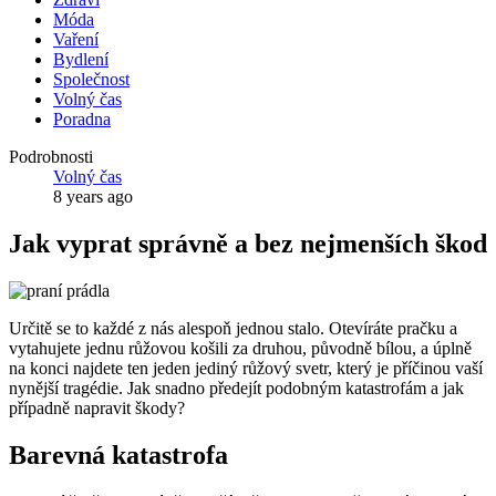
Móda
Vaření
Bydlení
Společnost
Volný čas
Poradna
Podrobnosti
Volný čas
8 years ago
Jak vyprat správně a bez nejmenších škod
Určitě se to každé z nás alespoň jednou stalo. Otevíráte pračku a
vytahujete jednu růžovou košili za druhou, původně bílou, a úplně
na konci najdete ten jeden jediný růžový svetr, který je příčinou vaší
nynější tragédie. Jak snadno předejít podobným katastrofám a jak
případně napravit škody?
Barevná katastrofa