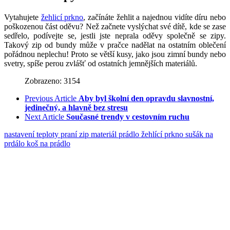
Vytahujete
žehlicí prkno
, začínáte žehlit a najednou vidíte díru nebo
poškozenou část oděvu? Než začnete vyslýchat své dítě, kde se zase
sedřelo, podívejte se, jestli jste neprala oděvy společně se zipy.
Takový zip od bundy může v pračce nadělat na ostatním oblečení
pořádnou neplechu! Proto se větší kusy, jako jsou zimní bundy nebo
svetry, spíše perou zvlášť od ostatních jemnějších materiálů.
Zobrazeno: 3154
Previous Article
Aby byl školní den opravdu slavnostní,
jedinečný, a hlavně bez stresu
Next Article
Současné trendy v cestovním ruchu
nastavení teploty
praní
zip
materiál
prádlo
žehlící prkno
sušák na
prdálo
koš na prádlo