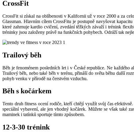
CrossFit
CrossFit si získal na oblíbenosti v Kalifornii už v roce 2000 a za ce
Glassman. Hlavním cílem CrossFitu je postupně navyšovat kapacitu 
které zahrnuje kardio cvičení, zvedání těžkých závaží i trénink flex
tréninky jsou založeny právě na funkčních pohybech. Odráží tak nejlep
Trailový běh
Běh je fenoménem posledních let i v České republice. Ne každého ale ba
Trailový běh, nebo také běh v terénu, přináší do světa běhu další ro
pohyb venku v přírodě na čerstvém vzduchu.
Běh s kočárkem
Tento druh fitness ocení rodiče, kteří chtějí využít svůj čas efekti
speciální vybavení, ale jen vhodný kočárek. Můžete se však také zas
maminek i tatínků sportuje tímto způsobem.
12-3-30 trénink