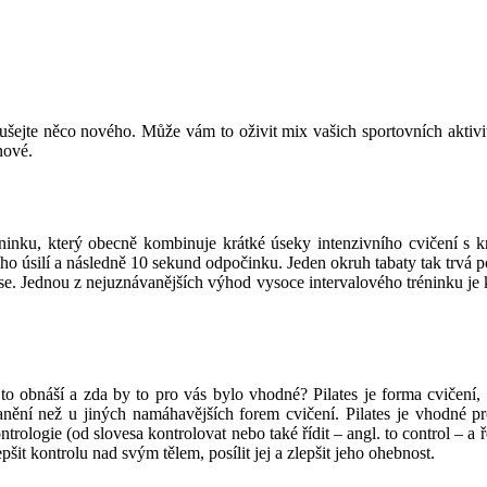
ejte něco nového. Může vám to oživit mix vašich sportovních aktivit č
nové.
tréninku, který obecně kombinuje krátké úseky intenzivního cvičení s 
 úsilí a následně 10 sekund odpočinku. Jeden okruh tabaty tak trvá po
e. Jednou z nejuznávanějších výhod vysoce intervalového tréninku je kr
co to obnáší a zda by to pro vás bylo vhodné? Pilates je forma cvičení, 
anění než u jiných namáhavějších forem cvičení. Pilates je vhodné pro
rologie (od slovesa kontrolovat nebo také řídit – angl. to control – a 
pšit kontrolu nad svým tělem, posílit jej a zlepšit jeho ohebnost.