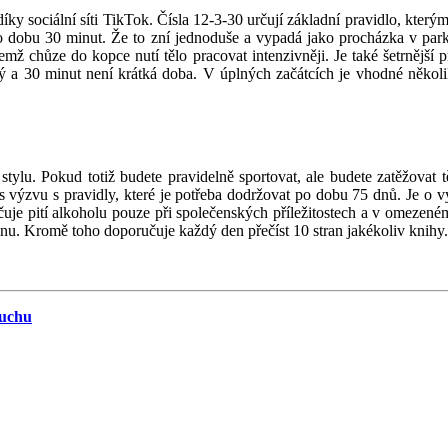
ky sociální síti TikTok. Čísla 12-3-30 určují základní pravidlo, kterým 
po dobu 30 minut. Že to zní jednoduše a vypadá jako procházka v park
čemž chůze do kopce nutí tělo pracovat intenzivněji. Je také šetrnější
 a 30 minut není krátká doba. V úplných začátcích je vhodné několik 
tylu. Pokud totiž budete pravidelně sportovat, ale budete zatěžovat t
ess výzvu s pravidly, které je potřeba dodržovat po dobu 75 dnů. Je o
je pití alkoholu pouze při společenských příležitostech a v omezeném
dnu. Kromě toho doporučuje každý den přečíst 10 stran jakékoliv knihy.
luchu