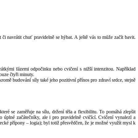
i navrátit chuť pravidelně se hýbat. A ještě vás to může začít bavit.
krátkými fázemi odpočinku nebo cvičení s nižší intenzitou. Například
uze čtyři minuty.
omě budování síly také jeho pozitivní přínos pro zdraví srdce, stejně
které se zaměřuje na sílu, držení těla a flexibilitu. To pomáhá zlepšit
 úplné začátečníky, ale i pro pravidelně cvičící. Cvičení vynalezl a
řecké přípony – logia); byl totiž přesvědčen, že je možné využít mysl k