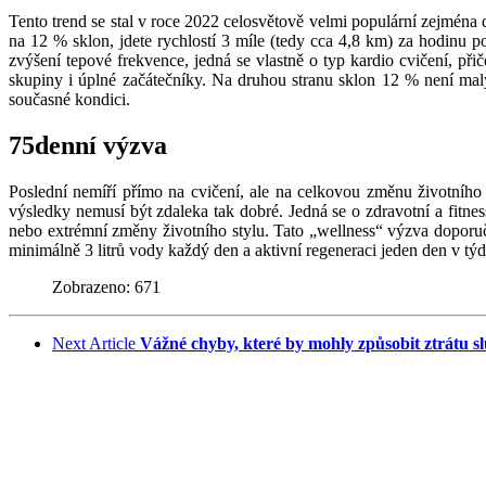
Tento trend se stal v roce 2022 celosvětově velmi populární zejména dí
na 12 % sklon, jdete rychlostí 3 míle (tedy cca 4,8 km) za hodinu 
zvýšení tepové frekvence, jedná se vlastně o typ kardio cvičení, při
skupiny i úplné začátečníky. Na druhou stranu sklon 12 % není malý
současné kondici.
75denní výzva
Poslední nemíří přímo na cvičení, ale na celkovou změnu životního s
výsledky nemusí být zdaleka tak dobré. Jedná se o zdravotní a fitn
nebo extrémní změny životního stylu. Tato „wellness“ výzva doporuču
minimálně 3 litrů vody každý den a aktivní regeneraci jeden den v tý
Zobrazeno: 671
Next Article
Vážné chyby, které by mohly způsobit ztrátu s