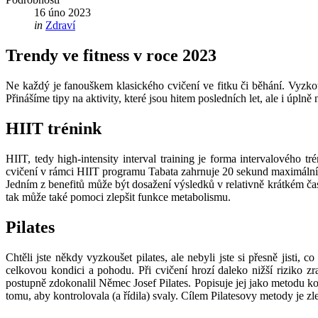
16
úno
2023
in
Zdraví
Trendy ve fitness v roce 2023
Ne každý je fanouškem klasického cvičení ve fitku či běhání. Vyzkouš
Přinášíme tipy na aktivity, které jsou hitem posledních let, ale i úplně 
HIIT trénink
HIIT, tedy high-intensity interval training je forma intervalového 
cvičení v rámci HIIT programu Tabata zahrnuje 20 sekund maximálního
Jedním z benefitů může být dosažení výsledků v relativně krátkém čas
tak může také pomoci zlepšit funkce metabolismu.
Pilates
Chtěli jste někdy vyzkoušet pilates, ale nebyli jste si přesně jisti, 
celkovou kondici a pohodu. Při cvičení hrozí daleko nižší riziko zr
postupně zdokonalil Němec Josef Pilates. Popisuje jej jako metodu kont
tomu, aby kontrolovala (a řídila) svaly. Cílem Pilatesovy metody je zle