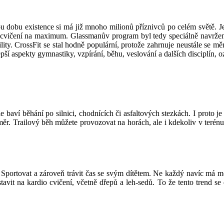
lou dobu existence si má již mnoho milionů příznivců po celém světě. Je
cvičení na maximum. Glassmanův program byl tedy speciálně navržen pr
ibility. CrossFit se stal hodně populární, protože zahrnuje neustále s
ší aspekty gymnastiky, vzpírání, běhu, veslování a dalších disciplín, 
ví běhání po silnici, chodnících či asfaltových stezkách. I proto je v 
změr. Trailový běh můžete provozovat na horách, ale i kdekoliv v teré
vně. Sportovat a zároveň trávit čas se svým dítětem. Ne každý navíc má 
tavit na kardio cvičení, včetně dřepů a leh-sedů. To že tento trend 