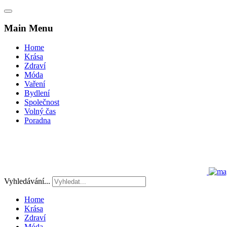
Main Menu
Home
Krása
Zdraví
Móda
Vaření
Bydlení
Společnost
Volný čas
Poradna
Vyhledávání...
Home
Krása
Zdraví
Móda