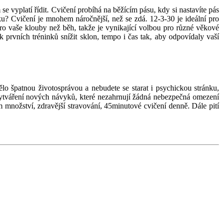
se vyplatí řídit. Cvičení probíhá na běžícím pásu, kdy si nastavíte pás
u? Cvičení je mnohem náročnější, než se zdá. 12-3-30 je ideální pro
 pro vaše klouby než běh, takže je vynikající volbou pro různé věkové
prvních tréninků snížit sklon, tempo i čas tak, aby odpovídaly vaší
ělo špatnou životosprávou a nebudete se starat i psychickou stránku,
 vytváření nových návyků, které nezahrnují žádná nebezpečná omezení
 množství, zdravější stravování, 45minutové cvičení denně. Dále pití