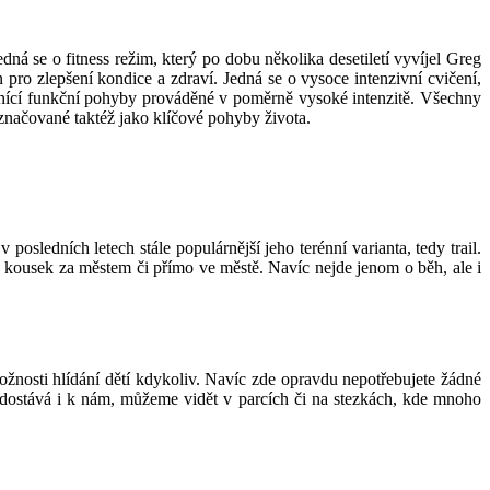
dná se o fitness režim, který po dobu několika desetiletí vyvíjel Greg
o zlepšení kondice a zdraví. Jedná se o vysoce intenzivní cvičení,
e měnící funkční pohyby prováděné v poměrně vysoké intenzitě. Všechny
označované taktéž jako klíčové pohyby života.
posledních letech stále populárnější jeho terénní varianta, tedy trail.
nu kousek za městem či přímo ve městě. Navíc nejde jenom o běh, ale i
možnosti hlídání dětí kdykoliv. Navíc zde opravdu nepotřebujete žádné
se dostává i k nám, můžeme vidět v parcích či na stezkách, kde mnoho