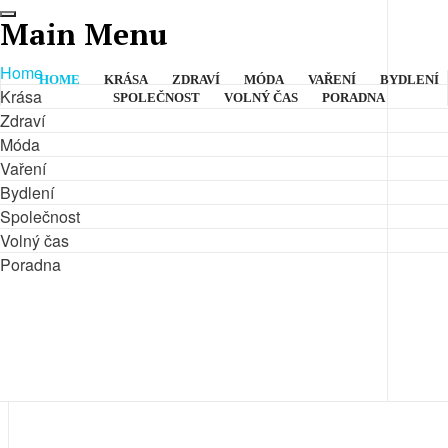
Main Menu
Home
HOME
KRÁSA
ZDRAVÍ
MÓDA
VAŘENÍ
BYDLENÍ
Krása
SPOLEČNOST
VOLNÝ ČAS
PORADNA
Zdraví
Hledat
Móda
v
Zobrazit
titulku
Vaření
Bydlení
Společnost
Volný čas
Poradna