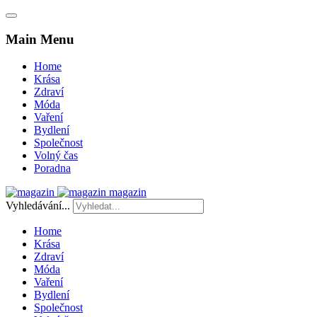
Main Menu
Home
Krása
Zdraví
Móda
Vaření
Bydlení
Společnost
Volný čas
Poradna
magazin
Vyhledávání...
Home
Krása
Zdraví
Móda
Vaření
Bydlení
Společnost